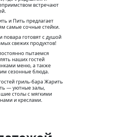
еприимством встречают
ей.
ть и Пить предлагает
ям самые сочные стейки.
 повара готовят с душой
амых свежих продуктов!
постоянно пытаемся
лять наших гостей
нками меню, а также
им сезонные блюда.
гостей гриль-бара Жарить
ть — уютные залы,
шие столы с мягкими
нами и креслами.