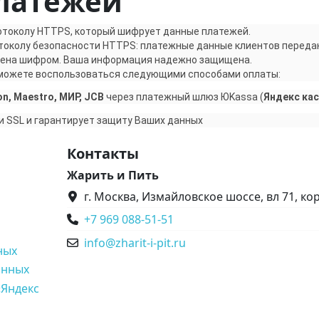
платежей
отоколу HTTPS, который шифрует данные платежей.
токолу безопасности HTTPS: платежные данные клиентов переда
щена шифром. Ваша информация надежно защищена.
 можете воспользоваться следующими способами оплаты:
on, Maestro, МИР, JCB
через платежный шлюз ЮKassa (
Яндекс кас
и SSL и гарантирует защиту Ваших данных
Контакты
Жарить и Пить
г. Москва, Измайловское шоссе, вл 71, кор
+7 969 088-51-51
info@zharit-i-pit.ru
ных
анных
«Яндекс