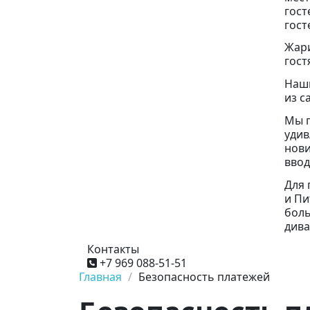
гост
гост
Жари
гост
Наши
из с
Мы 
удив
нови
ввод
Для 
и Пи
боль
дива
Контакты
+7 969 088-51-51
Главная
Безопасность платежей