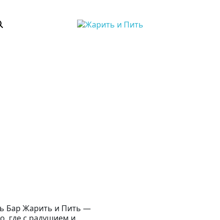
ь Бар Жарить и Пить —
о, где с радушием и