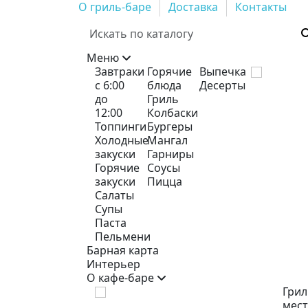
О гриль-баре
Доставка
Контакты
Меню
Завтраки
Горячие
Выпечка
с 6:00
блюда
Десерты
до
Гриль
12:00
Колбаски
Топпинги
Бургеры
Холодные
Мангал
закуски
Гарниры
Горячие
Соусы
закуски
Пицца
Салаты
Супы
Паста
Пельмени
Барная карта
Интерьер
О кафе-баре
Грил
мест