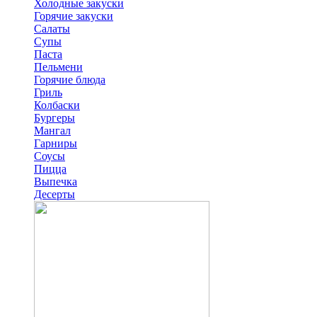
Холодные закуски
Горячие закуски
Салаты
Супы
Паста
Пельмени
Горячие блюда
Гриль
Колбаски
Бургеры
Мангал
Гарниры
Соусы
Пицца
Выпечка
Десерты