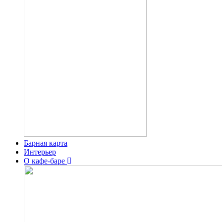
Барная карта
Интерьер
О кафе-баре