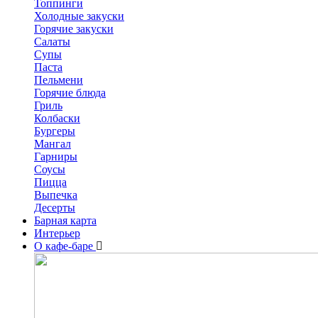
Топпинги
Холодные закуски
Горячие закуски
Салаты
Супы
Паста
Пельмени
Горячие блюда
Гриль
Колбаски
Бургеры
Мангал
Гарниры
Соусы
Пицца
Выпечка
Десерты
Барная карта
Интерьер
О кафе-баре