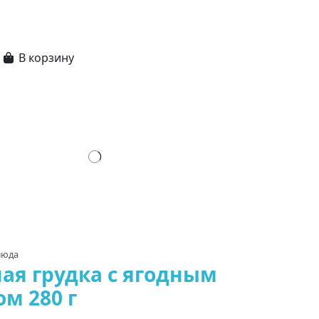
В корзину
люда
ая грудка с ягодным
ом 280 г