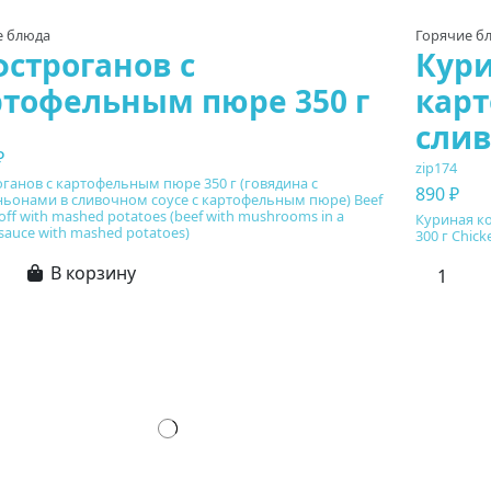
е блюда
Горячие б
строганов с
Кури
ртофельным пюре 350 г
кар
слив
₽
zip174
ганов с картофельным пюре 350 г (говядина с
890 ₽
ьонами в сливочном соусе с картофельным пюре) Beef
off with mashed potatoes (beef with mushrooms in a
Куриная к
sauce with mashed potatoes)
300 г Chick
В корзину