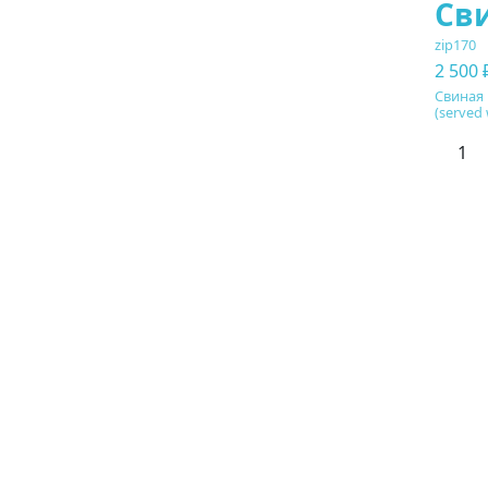
Сви
zip170
2 500 
Свиная 
(served