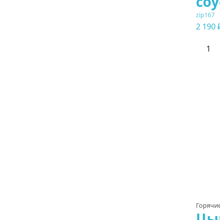
соу
zip167
2 190 
Горячи
Цы