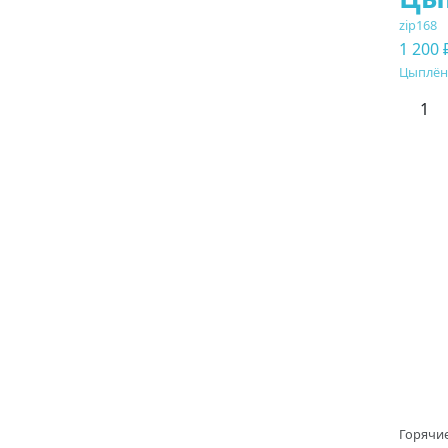
zip168
1 200 
Цыплёно
Горячи