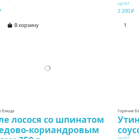
zip167
₽
2 200 ₽
В корзину
е блюда
Горячие б
ле лосося со шпинатом
Утин
медово-кориандровым
соус
zip167