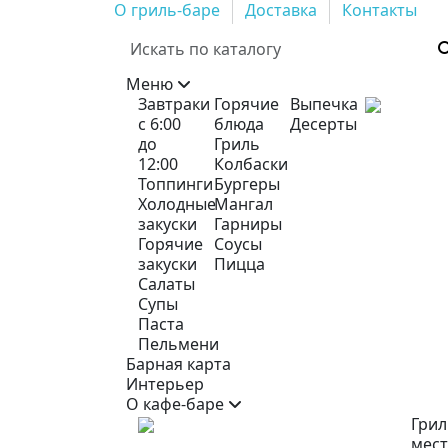
О гриль-баре
Доставка
Контакты
Меню
Завтраки
Горячие
Выпечка
с 6:00
блюда
Десерты
до
Гриль
12:00
Колбаски
Топпинги
Бургеры
Холодные
Мангал
закуски
Гарниры
Горячие
Соусы
закуски
Пицца
Салаты
Супы
Паста
Пельмени
Барная карта
Интерьер
О кафе-баре
Грил
мест