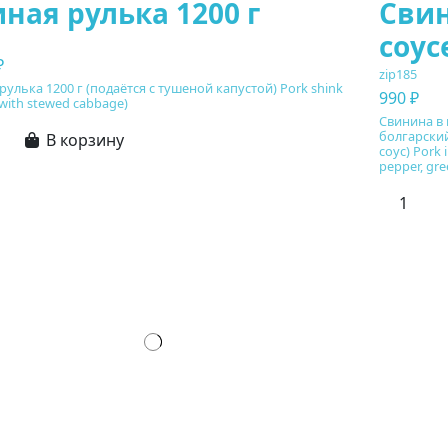
ная рулька 1200 г
Свин
соус
₽
zip185
рулька 1200 г (подаётся с тушеной капустой) Pork shink
990 ₽
 with stewed cabbage)
Свинина в 
болгарский
В корзину
соус) Pork 
pepper, gre