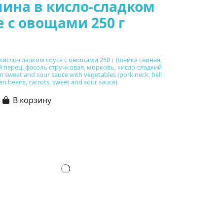
ина в кисло-сладком
е с овощами 250 г
кисло-сладком соусе с овощами 250 г (шейка свиная,
 перец, фасоль стручковая, морковь, кисло-сладкий
in sweet and sour sauce with vegetables (pork neck, bell
en beans, carrots, sweet and sour sauce)
В корзину