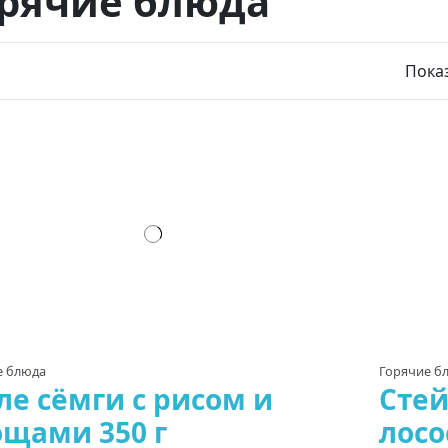
орячие блюда
Показ
е блюда
Горячие б
е сёмги с рисом и
Стей
ощами 350 г
лосо