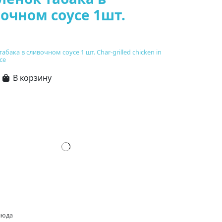
очном соусе 1шт.
бака в сливочном соусе 1 шт. Char-grilled chicken in
ce
В корзину
люда