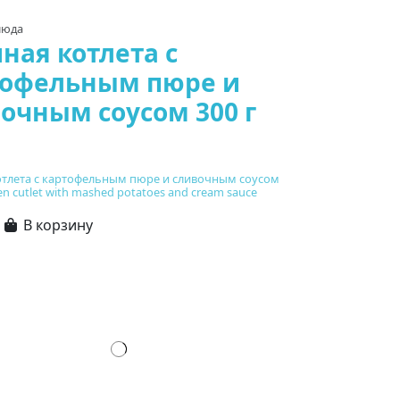
люда
ная котлета с
тофельным пюре и
очным соусом 300 г
отлета с картофельным пюре и сливочным соусом
en cutlet with mashed potatoes and cream sauce
В корзину