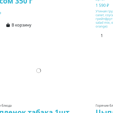
сом 350 г
1 590 ₽
Утиная гру
₽
салат, со
грейпфрут и
salad mix, 
В корзину
orange)
е блюда
Горячие б
пленок табака 1шт.
Цыпл