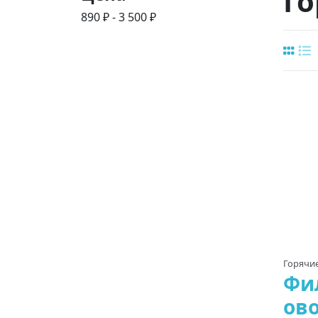
Г
890 ₽ - 3 500 ₽
Горячи
Фил
ов