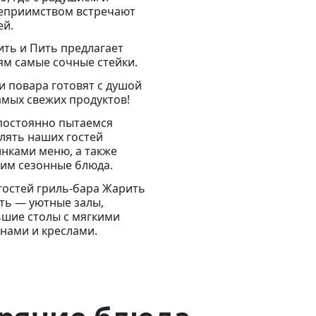
еприимством встречают
ей.
ть и Пить предлагает
ям самые сочные стейки.
 повара готовят с душой
амых свежих продуктов!
постоянно пытаемся
лять наших гостей
нками меню, а также
им сезонные блюда.
гостей гриль-бара Жарить
ть — уютные залы,
шие столы с мягкими
нами и креслами.