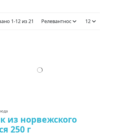
ано 1-12 из 21
Релевантность
12
люда
к из норвежского
ся 250 г