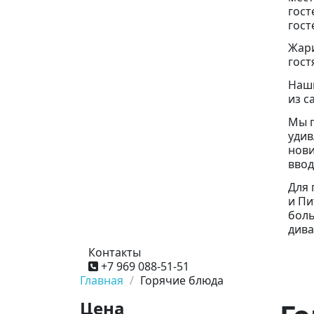
гост
гост
Жари
гост
Наши
из с
Мы 
удив
нови
ввод
Для 
и Пи
боль
дива
Контакты
+7 969 088-51-51
Главная
Горячие блюда
Цена