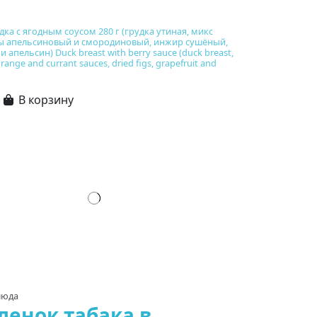
дка с ягодным соусом 280 г (грудка утиная, микс
усы апельсиновый и смородиновый, инжир сушёный,
 апельсин) Duck breast with berry sauce (duck breast,
orange and currant sauces, dried figs, grapefruit and
В корзину
люда
енок табака в