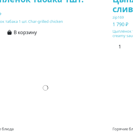
слив
₽
zip169
к табака 1 шт. Char-grilled chicken
1 790 ₽
Цыплёнок та
В корзину
creamy sau
е блюда
Горячие б