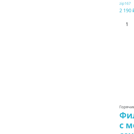
zip167
2 190 
Горячи
Фи
с 