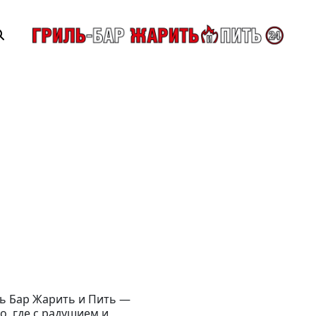
ь Бар Жарить и Пить —
о, где с радушием и