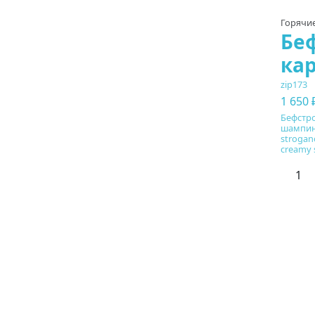
Горячи
Беф
ка
zip173
1 650 
Бефстро
шампин
strogan
creamy 